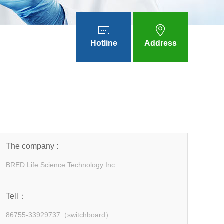
Hotline
Address
The company :
BRED Life Science Technology Inc.
Tell：
86755-33929737（switchboard）