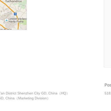
Po
Bao’an District Shenzhen City GD, China（HQ）
518
y GD, China（Marketing Division）