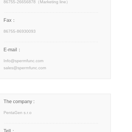
86755-26656878（Marketing line）
Fax：
86755-86930093
E-mail：
Info@spermfunc.com
sales@spermfunc.com
The company :
PentaGen s.r.o
Tell：